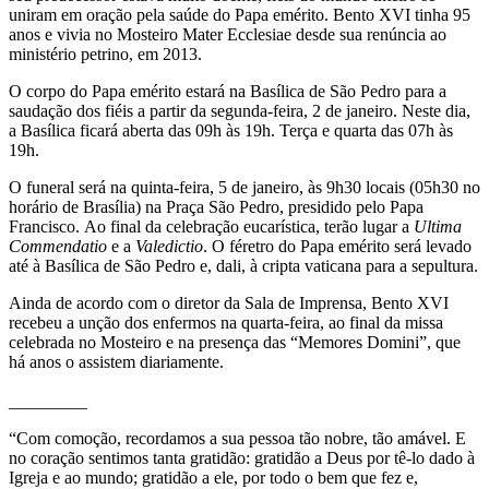
uniram em oração pela saúde do Papa emérito. Bento XVI tinha 95
anos e vivia no Mosteiro Mater Ecclesiae desde sua renúncia ao
ministério petrino, em 2013.
O corpo do Papa emérito estará na Basílica de São Pedro para a
saudação dos fiéis a partir da segunda-feira, 2 de janeiro. Neste dia,
a Basílica ficará aberta das 09h às 19h. Terça e quarta das 07h às
19h.
O funeral será na quinta-feira, 5 de janeiro, às 9h30 locais (05h30 no
horário de Brasília) na Praça São Pedro, presidido pelo Papa
Francisco. Ao final da celebração eucarística, terão lugar a
Ultima
Commendatio
e a
Valedictio
. O féretro do Papa emérito será levado
até à Basílica de São Pedro e, dali, à cripta vaticana para a sepultura.
Ainda de acordo com o diretor da Sala de Imprensa, Bento XVI
recebeu a unção dos enfermos na quarta-feira, ao final da missa
celebrada no Mosteiro e na presença das “Memores Domini”, que
há anos o assistem diariamente.
_________
“Com comoção, recordamos a sua pessoa tão nobre, tão amável. E
no coração sentimos tanta gratidão: gratidão a Deus por tê-lo dado à
Igreja e ao mundo; gratidão a ele, por todo o bem que fez e,