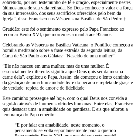
sobretudo, por seu testemunho de fé e oração, especialmente nestes
últimos anos de sua vida retirada. Só Deus conhece o valor e a força
da sua intercessão, dos seus sacrifícios oferecidos pelo bem da
Igreja”, disse Francisco nas Vésperas na Basílica de São Pedro.†
Gratidão: este foi o sentimento expresso pelo Papa Francisco ao
recordar Bento XVI, que morreu esta manhã aos 95 anos.
Celebrando as Vésperas na Basílica Vaticana, o Pontífice começou a
homilia meditando sobre a frase extraída da segunda leitura, da
Carta de São Paulo aos Gálatas: “Nascido de uma mulher”.
“Ele não nasceu em uma mulher, mas de uma mulher. É
essencialmente diferente: significa que Deus quis ser da mesma
carne dela”, explicou o Papa. Assim, ela começou o lento caminho
da gestação de uma humanidade livre do pecado e repleta de graça e
de verdade, repleta de amor e de fidelidade.
Este caminho prossegue até hoje, com o qual Deus nos convida a
segui-lo através de inúmeras virtudes humanas. Entre elas, Francisco
quis destacar uma: a amabilidade ou gentileza. E eis que aflorou a
lembrança do Papa emérito:
“E por falar em amabilidade, neste momento, o
pensamento se volta espontaneamente para o querido
Papa emérito Bento XVI, que nos deixou esta manhã.