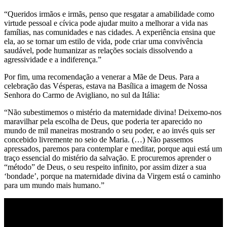
“Queridos irmãos e irmãs, penso que resgatar a amabilidade como
virtude pessoal e cívica pode ajudar muito a melhorar a vida nas
famílias, nas comunidades e nas cidades. A experiência ensina que
ela, ao se tornar um estilo de vida, pode criar uma convivência
saudável, pode humanizar as relações sociais dissolvendo a
agressividade e a indiferença.”
Por fim, uma recomendação a venerar a Mãe de Deus. Para a
celebração das Vésperas, estava na Basílica a imagem de Nossa
Senhora do Carmo de Avigliano, no sul da Itália:
“Não subestimemos o mistério da maternidade divina! Deixemo-nos
maravilhar pela escolha de Deus, que poderia ter aparecido no
mundo de mil maneiras mostrando o seu poder, e ao invés quis ser
concebido livremente no seio de Maria. (…) Não passemos
apressados, paremos para contemplar e meditar, porque aqui está um
traço essencial do mistério da salvação. E procuremos aprender o
“método” de Deus, o seu respeito infinito, por assim dizer a sua
‘bondade’, porque na maternidade divina da Virgem está o caminho
para um mundo mais humano.”