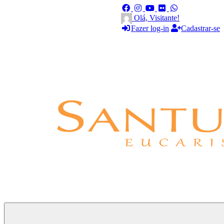
Olá, Visitante!
Fazer log-in
Cadastrar-se