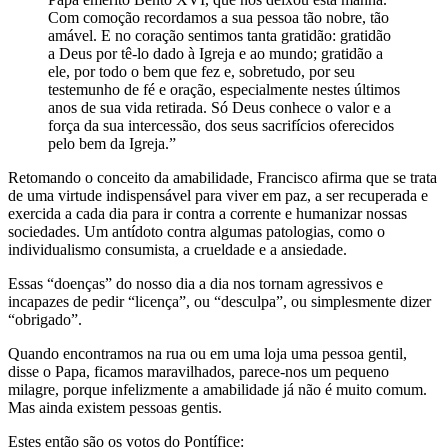
Com comoção recordamos a sua pessoa tão nobre, tão
amável. E no coração sentimos tanta gratidão: gratidão
a Deus por tê-lo dado à Igreja e ao mundo; gratidão a
ele, por todo o bem que fez e, sobretudo, por seu
testemunho de fé e oração, especialmente nestes últimos
anos de sua vida retirada. Só Deus conhece o valor e a
força da sua intercessão, dos seus sacrifícios oferecidos
pelo bem da Igreja.”
Retomando o conceito da amabilidade, Francisco afirma que se trata
de uma virtude indispensável para viver em paz, a ser recuperada e
exercida a cada dia para ir contra a corrente e humanizar nossas
sociedades. Um antídoto contra algumas patologias, como o
individualismo consumista, a crueldade e a ansiedade.
Essas “doenças” do nosso dia a dia nos tornam agressivos e
incapazes de pedir “licença”, ou “desculpa”, ou simplesmente dizer
“obrigado”.
Quando encontramos na rua ou em uma loja uma pessoa gentil,
disse o Papa, ficamos maravilhados, parece-nos um pequeno
milagre, porque infelizmente a amabilidade já não é muito comum.
Mas ainda existem pessoas gentis.
Estes então são os votos do Pontífice: