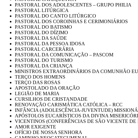
PASTORAL DOS ADOLESCENTES – GRUPO PHILIA
PASTORAL LITÚRGICA
PASTORAL DO CANTO LITÚRGICO
PASTORAL DOS COROINHAS E CERIMONIÁRIOS
PASTORAL DO BATISMO
PASTORAL DO DÍZIMO
PASTORAL DA SAÚDE
PASTORAL DA PESSOA IDOSA
PASTORAL CARCERÁRIA
PASTORAL DA COMUNICAÇÃO – PASCOM
PASTORAL DO TURISMO
PASTORAL DA CRIANÇA
MINISTROS EXTRAORDINÁRIOS DA COMUNHÃO EU
TERÇO DOS HOMENS
TERÇO DAS ROSAS
APOSTOLADO DA ORAÇÃO
LEGIÃO DE MARIA
CURSILHOS DE CRISTANDADE
RENOVAÇÃO CARISMÁTICA CATÓLICA – RCC
INFÂNCIA (ADOLESCÊNCIA-JUVENTUDE) MISSIONÁR
APÓSTOLOS EUCARÍSTICOS DA DIVINA MISERICÓR
VICENTINOS (CONFERÊNCIAS DE SÃO VICENTE DE
AMOR EXIGENTE
OFÍCIO DE NOSSA SENHORA
CAMINHO NEOCATECUMENAL