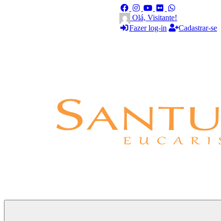
Olá, Visitante!
Fazer log-in
Cadastrar-se