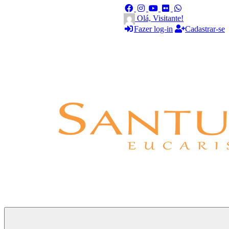
Olá, Visitante!
Fazer log-in
Cadastrar-se