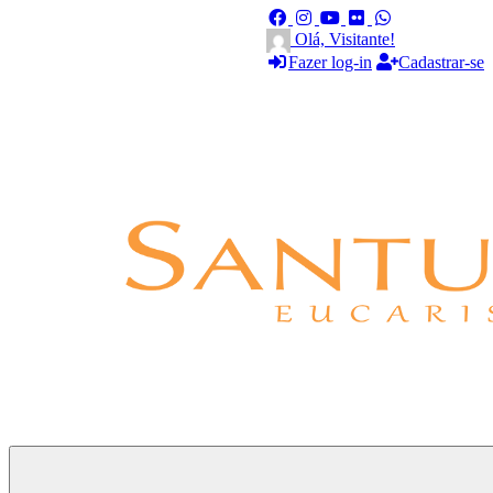
Olá, Visitante!
Fazer log-in
Cadastrar-se