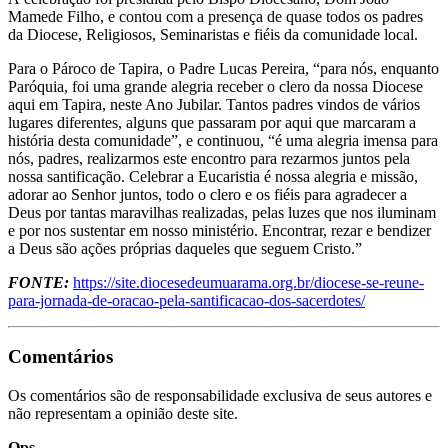
Mamede Filho, e contou com a presença de quase todos os padres
da Diocese, Religiosos, Seminaristas e fiéis da comunidade local.
Para o Pároco de Tapira, o Padre Lucas Pereira, “para nós, enquanto
Paróquia, foi uma grande alegria receber o clero da nossa Diocese
aqui em Tapira, neste Ano Jubilar. Tantos padres vindos de vários
lugares diferentes, alguns que passaram por aqui que marcaram a
história desta comunidade”, e continuou, “é uma alegria imensa para
nós, padres, realizarmos este encontro para rezarmos juntos pela
nossa santificação. Celebrar a Eucaristia é nossa alegria e missão,
adorar ao Senhor juntos, todo o clero e os fiéis para agradecer a
Deus por tantas maravilhas realizadas, pelas luzes que nos iluminam
e por nos sustentar em nosso ministério. Encontrar, rezar e bendizer
a Deus são ações próprias daqueles que seguem Cristo.”
FONTE:
https://site.diocesedeumuarama.org.br/diocese-se-reune-
para-jornada-de-oracao-pela-santificacao-dos-sacerdotes/
Comentários
Os comentários são de responsabilidade exclusiva de seus autores e
não representam a opinião deste site.
Ops...