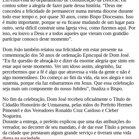
contou sobre a alegria de fazer parte dessa história. “Deus me
concedeu a felicidade de permanecer numa mesma diocese durante
todo esse tempo e, por quase 30 anos, como Bispo Diocesano. Isso
é muito importante, porque se eu ficasse mudando de um lugar para
outro, seria difícil construir uma Igreja viva, como fizemos aqui. Por
isso, eu louvo a Deus e a todos aqueles que vieram com gratidão
participar conosco deste momento”.
Dom João também relatou sua felicidade em estar presente na
comemoração dos 50 anos de ordenação Episcopal de Dom José.
“Eu fiz questão de abraç
á
-lo e dizer da enorme alegria que sinto em
estar aqui neste momento. Ver um idoso assim, alegrinho, faz
percebermos que a fé é algo que atravessa a vida da gente e não é
algo momentâneo. Do começo ao fim da vida, ela nos alegra e nos
sustenta, porque ela faz esbarrarmos em Jesus. Que essa celebração
seja mais um componente do nosso Jubileu”, finaliza o Bispo.
No fim da celebração, Dom José recebeu oficialmente o Título de
Cidadão Honorário de Umuarama, pelas mãos do Prefeito Hermes
Pimentel e dos Vereadores Ronaldo Cruz Cardoso e Cleber
Nogueira.
Durante a entrega, o prefeito explicou que uma das atribuições do
vereador, no decorrer de seu mandato, é de dar esse Título a pessoas
da cidade que prestaram algum grande serviço e tiveram uma vida
digna na sociedade.