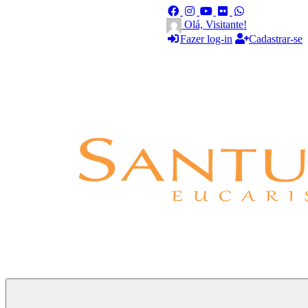
Olá, Visitante!
Fazer log-in
Cadastrar-se