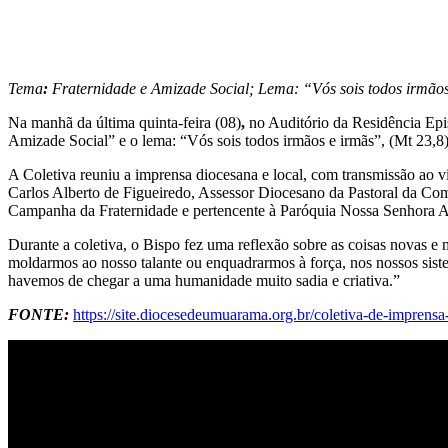
Tema
:
Fraternidade e Amizade Social; Lema: “Vós sois todos irmãos
Na manhã da última quinta-feira (08)
,
no Auditório da Residência Epi
Amizade Social” e o lema: “Vós sois todos irmãos e irmãs”, (Mt 23,8)
A Coletiva reuniu a imprensa diocesana e local, com transmissão ao
Carlos Alberto de Figueiredo, Assessor Diocesano da Pastoral da C
Campanha da Fraternidade e pertencente à Paróquia Nossa Senhora 
Durante a coletiva, o Bispo fez uma reflexão sobre as coisas novas e 
moldarmos ao nosso talante ou enquadrarmos à força, nos nossos siste
havemos de chegar a uma humanidade muito sadia e criativa.”
FONTE:
https://site.diocesedeumuarama.org.br/coletiva-de-impren