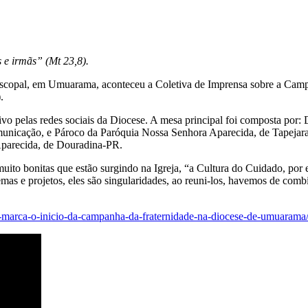
 e irmãs” (Mt 23,8).
scopal, em Umuarama, aconteceu a Coletiva de Imprensa sobre a Campa
.
 vivo pelas redes sociais da Diocese. A mesa principal foi composta 
omunicação, e Pároco da Paróquia Nossa Senhora Aparecida, de Tapeja
Aparecida, de Douradina-PR.
muito bonitas que estão surgindo na Igreja, “a Cultura do Cuidado, por
mas e projetos, eles são singularidades, ao reuni-los, havemos de com
sa-marca-o-inicio-da-campanha-da-fraternidade-na-diocese-de-umuarama