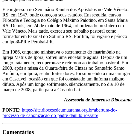
Ele ingressou no Seminário Rainha dos Apóstolos no Vale Vêneto-
RS, em 1947, onde começou seus estudos. Em seguida, cursou
Filosofia e Teologia no Colégio Máximo Palotino, em Santa Maria-
RS. Depois, em 24 de maio de 1964, foi ordenado presbítero em
Vale Vêneto. Mais tarde, exerceu seu trabalho pastoral como
formador em Faxinal do Soturno-RS. Por fim, foi vigário e pároco
em Iporã-PR e Perobal-PR.
Em 1986, enquanto ministrava o sacramento do matrimônio na
Igreja Matriz de Iporã, sofreu uma encefalite aguda. Depois de um
longo tratamento, recuperou-se e retornou ao trabalho pastoral. Em
2008, após a missa da Quarta-feira de Cinzas no Santuário Santo
Antônio, em Iporã, sentiu fortes dores, foi submetido a uma cirurgia
em Cascavel, ocasião em que foi constatado um linfoma maligno
difuso. Após um longo sofrimento, silenciosamente, no dia 10 de
março de 2008, partiu para a Casa do Pai.
Assessoria de Imprensa Diocesana
FONTE:
https://site.diocesedeumuarama.org.br/abertura-do-
processo-de-canonizacao-do-padre-danillo-rossato/
Comentários