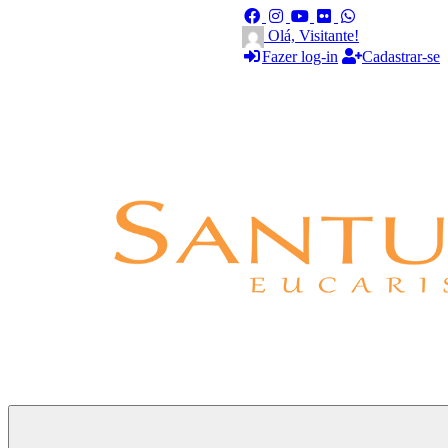
Olá, Visitante!
Fazer log-in
Cadastrar-se